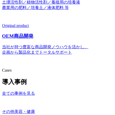
土壌活性剤／植物活性剤／養殖用の培養液
農業用の肥料／培養土／液体肥料 等
Original product
OEM商品開発
当社が持つ豊富な商品開発ノウハウを活かし、
企画から製品化までトータルサポート
Cases
導入事例
全ての事例を見る
その他
美容・健康