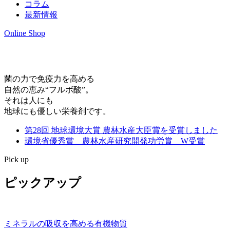
コラム
最新情報
Online Shop
菌の力で免疫力を高める
自然の恵み“フルボ酸”。
それは人にも
地球にも優しい栄養剤です。
第28回 地球環境大賞 農林水産大臣賞を受賞しました
環境省優秀賞 農林水産研究開発功労賞 W受賞
Pick up
ピックアップ
ミネラルの吸収を高める有機物質