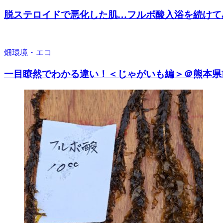
脱ステロイドで悪化した肌…フルボ酸入浴を続けて
畑
環境・エコ
一目瞭然でわかる違い！＜じゃがいも編＞＠熊本県